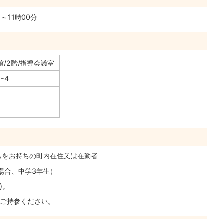
～11時00分
/2階/指導会議室
-4
もをお持ちの町内在住又は在勤者
場合、中学3年生）
)。
ご持参ください。