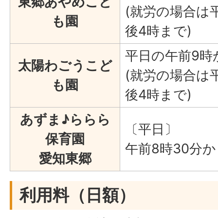
東郷あやめこど
(就労の場合は
も園
後4時まで)
平日の午前9時
太陽わごうこど
(就労の場合は
も園
後4時まで)
あずま♪ららら
〔平日〕
保育園
午前8時30分
愛知東郷
利用料（日額）