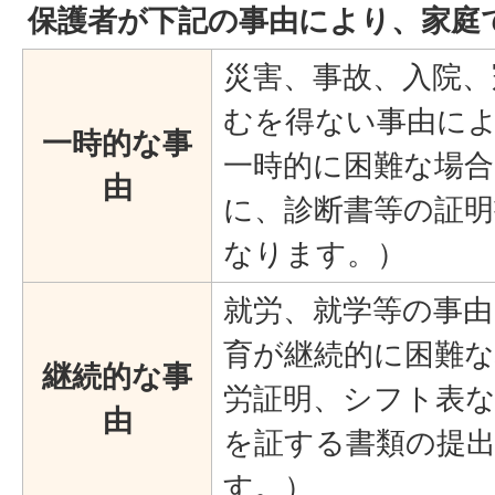
保護者が下記の事由により、家庭
災害、事故、入院、
むを得ない事由に
一時的
な事
一時的に困難な場合
由
に、診断書等の証明
なります。）
就労、就学等の事由
育が継続的に困難な
継続的な事
労証明、シフト表
由
を証する書類の提
す。）