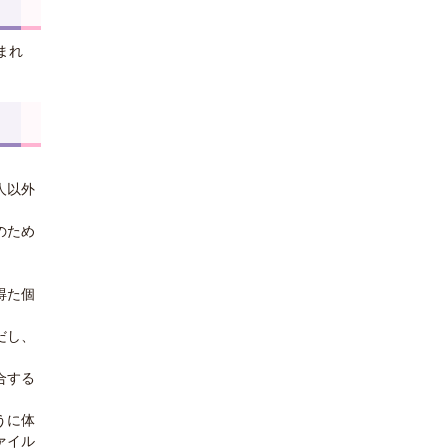
まれ
人以外
のため
得た個
だし、
合する
うに体
ァイル