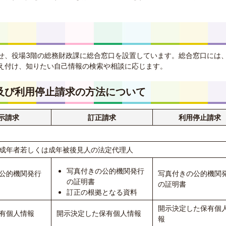
せ、役場3階の総務財政課に総合窓口を設置しています。総合窓口には
え付け、知りたい自己情報の検索や相談に応じます。
及び利用停止請求の方法について
示請求
訂正請求
利用停止請求
成年者若しくは成年被後見人の法定代理人
写真付きの公的機関発行
公的機関発行
写真付きの公的機関
の証明書
の証明書
訂正の根拠となる資料
開示決定した保有個
有個人情報
開示決定した保有個人情報
報