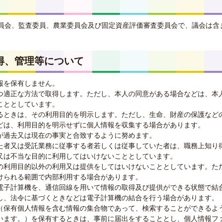
員会、監査委員、農業委員会及び固定資産評価審査委員会で、議会は含
得、管理等について
報を保有しません。
つ適正な方法で取得します。ただし、本人の同意がある場合などは、本
こととしています。
るときは、その利用目的を明示します。ただし、生命、財産の保護など
どは、利用目的を明示せずに個人情報を収集する場合があります。
が過去又は現在の事実と合致するように努めます。
た者又は受託業務に従事する者若しくは従事していた者は、職務上知り
又は不当な目的に利用してはいけないこととしています。
の利用目的以外の利用又は提供をしてはいけないこととしています。た
けられる範囲で内部利用する場合があります。
電子計算機を、通信回線を用いて情報の取得及び提供ができる状態で結
し、法令に基づくときなどは電子計算機の結合を行う場合があります。
（保有個人情報を含む情報の集合物であって、検索することができるよ
います。）を保有するときは、事前に届出をすることとし、個人情報フ