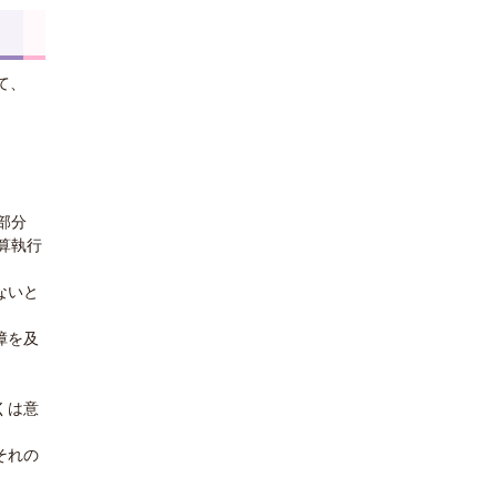
て、
部分
算執行
ないと
障を及
くは意
それの