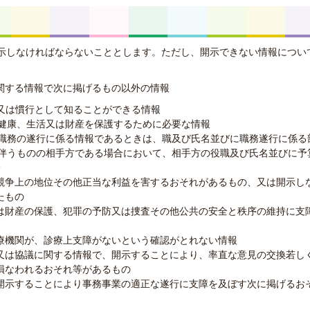
示しなければならないこととします。ただし、開示できない情報につい
関する情報で次に掲げるもの以外の情報
又は慣行として知ることができる情報
健康、生活又は財産を保護するために必要な情報
の職務の遂行に係る情報であるときは、職及び氏名並びに職務遂行に係る
を伴うものの相手方である場合において、相手方の役職及び氏名並びに予
分
競争上の地位その他正当な利益を害するおそれがあるもの、又は開示し
たもの
は財産の保護、犯罪の予防又は捜査その他公共の安全と秩序の維持に支
療機関が、診療上支障がないという確認がとれない情報
又は協議に関する情報で、開示することにより、率直な意見の交換若し
損なわれるおそれ等があるもの
開示することにより事務事業の適正な遂行に支障を及ぼす次に掲げるお