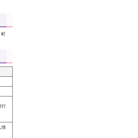
、町
発行
人情