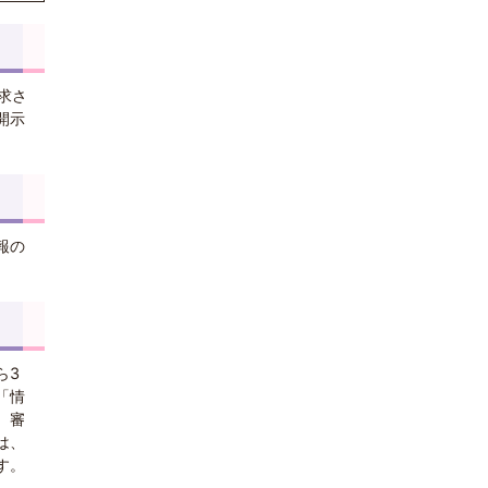
求さ
開示
報の
。
ら3
「情
、審
は、
す。