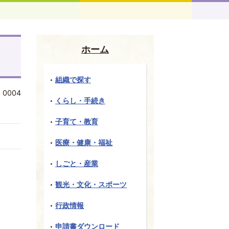
ホーム
組織で探す
:
0004
くらし・手続き
子育て・教育
医療・健康・福祉
しごと・産業
観光・文化・スポーツ
行政情報
申請書ダウンロード