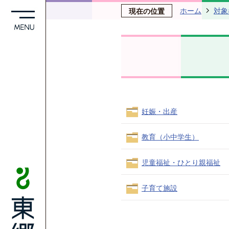
ホーム
対象
現在の位置
妊娠・出産
教育（小中学生）
児童福祉・ひとり親福祉
子育て施設