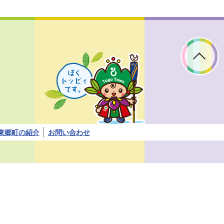
ぼ
く
ト
ッ
ピ
ィ
で
す。
東郷町の紹介
お問い合わせ