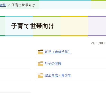
者別
子育て世帯向け
子育て世帯向け
ページID 
育児（未就学児）
母子の健康
健全育成・青少年