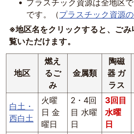
プラスチック資源は全地区で
です。（
プラスチック資源の
※地区名をクリックすると、ごみ
覧いただけます。
燃え
陶磁
地区
るご
金属類
器 ガ
み
ラス
火曜
2・4回
3回目
白土・
日 金
目 水曜
水曜
西白土
曜日
日
日