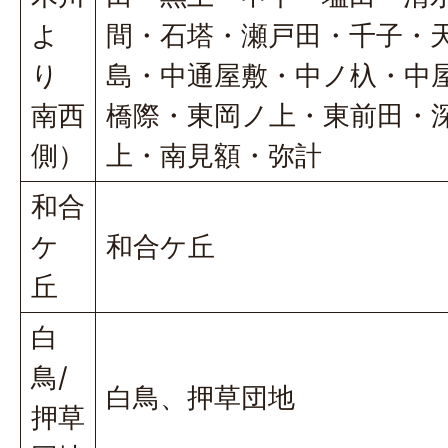
よ
間・石塔・瀬戸田・千子・
り
島・中通屋敷・中ノ杁・中
南西
橋際・東岡ノ上・東前田・
側）
上・南見額・弥計
和合
ケ
和合ケ丘
丘
白
鳥/
白鳥、押草団地
押草