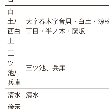
白
土/
大字春木字音貝・白土・涼松
西白
丁目・半ノ木・藤坂
土
三
ツ
三ツ池、兵庫
池/
兵庫
清水
清水
傍示