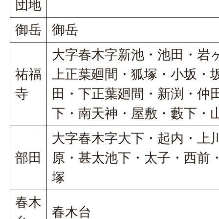
団地
御岳
御岳
大字春木字新池・池田・岩
祐福
上正葉廻間・狐塚・小坂・
寺
田・下正葉廻間・新渕・仲
下・南天神・屋敷・藪下・
大字春木字大下・起内・上
部田
原・甚太池下・太子・西前
塚
春木
春木台