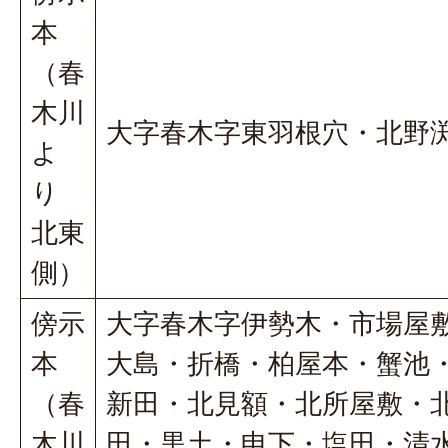
本
（春
木川
大字春木字東羽根穴・北野
よ
り
北東
側）
傍示
大字春木字伊勢木・市場屋
本
大島・折橋・柏屋本・蟹池
（春
新田・北見額・北所屋敷・
木川
田・黒土・申下・塩田・清