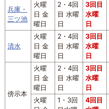
火曜
2・4回
3回目
兵庫・
日 金
目 水曜
水曜
三ツ池
曜日
日
日
火曜
2・4回
3回目
清水
日 金
目 水曜
水曜
曜日
日
日
火曜
2・4回
3回目
日 金
目 水曜
水曜
曜日
日
日
傍示本
火曜
1・3回
4回目