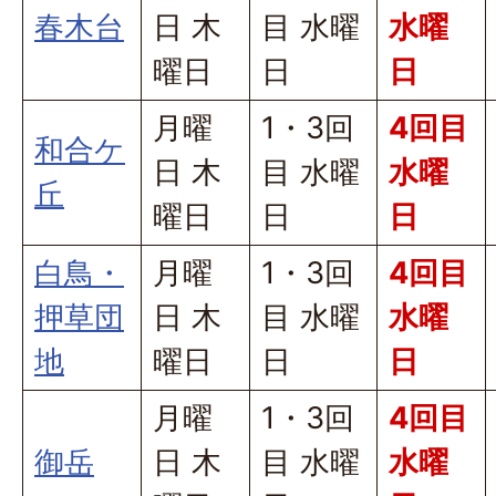
春木台
日 木
目 水曜
水曜
曜日
日
日
月曜
1・3回
4回目
和合ケ
日 木
目 水曜
水曜
丘
曜日
日
日
白鳥・
月曜
1・3回
4回目
押草団
日 木
目 水曜
水曜
地
曜日
日
日
月曜
1・3回
4回目
御岳
日 木
目 水曜
水曜