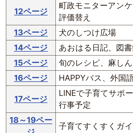
町政モニターアンケ
12ページ
評価替え
13ページ
犬のしつけ広場
14ページ
あおはる日記、図書
15ページ
旬のレシピ、麻しん
16ページ
HAPPYバス、外国
LINEで子育てサポ
17ページ
行事予定
18～19ペー
子育てすくすくガ
ジ