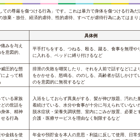
しての尊厳を傷つける行為」です。これは暴力で身体を傷つける行為だ
の放棄・放任、経済的虐待、性的虐待、すべてが虐待行為にあてはまり
具体例
や痛みを与え
平手打ちをする、つねる、殴る、蹴る、食事を無理や
触を意図的、
に入れる、ベッドに縛り付けるなど
や威圧的な態
排泄の失敗を嘲笑したり、それを人前で話すなどによ
どによって精
をかかせる、怒鳴る、ののしる、高齢者が話しかけて
為
のを意図的に無視するなど
っている家族
入浴をしておらず異臭がする、髪が伸び放題、汚れた
などの世話を
着続けている、水分や食事が十分に与えられていない
の身体、精神
脱水症状・栄養失調状態、室内にごみが放置、必要と
させる行為
介護・医療サービスを理由なく制限するなど
産や金銭を使
年金や預貯金を本人の意思・利益に反して使用、日常