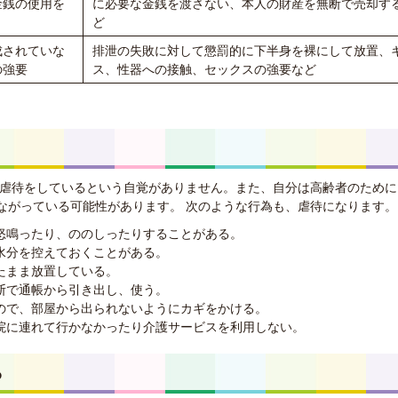
金銭の使用を
に必要な金銭を渡さない、本人の財産を無断で売却す
ど
成されていな
排泄の失敗に対して懲罰的に下半身を裸にして放置、
の強要
ス、性器への接触、セックスの強要など
が虐待をしているという自覚がありません。また、自分は高齢者のために
ながっている可能性があります。 次のような行為も、虐待になります。
怒鳴ったり、ののしったりすることがある。
水分を控えておくことがある。
たまま放置している。
断で通帳から引き出し、使う。
ので、部屋から出られないようにカギをかける。
院に連れて行かなかったり介護サービスを利用しない。
ら