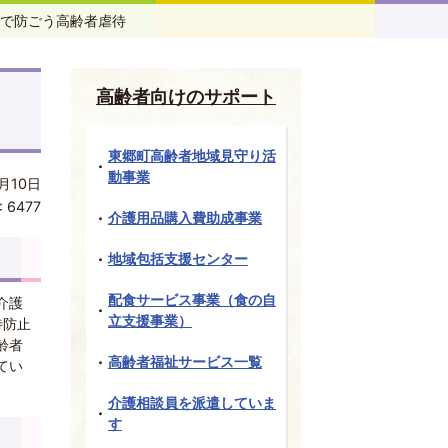
で防ごう高齢者虐待
高齢者向けのサポート
東郷町高齢者地域見守り活
動事業
月10日
:
6477
介護用品購入費助成事業
地域包括支援センター
配食サービス事業（食の自
介護
立支援事業）
待防止
齢者
高齢者福祉サービス一覧
てい
介護相談員を派遣していま
す