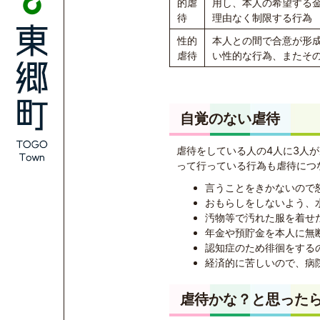
的虐
用し、本人の希望する
待
理由なく制限する行為
性的
本人との間で合意が形
虐待
い性的な行為、またそ
自覚のない虐待
虐待をしている人の4人に3人
って行っている行為も虐待につ
言うことをきかないので
おもらしをしないよう、
汚物等で汚れた服を着せ
年金や預貯金を本人に無
認知症のため徘徊をする
経済的に苦しいので、病
虐待かな？と思った