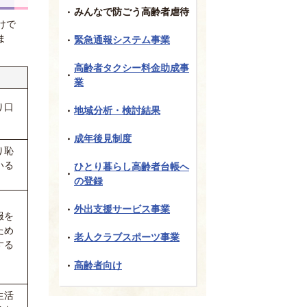
みんなで防ごう高齢者虐待
けで
ま
緊急通報システム事業
高齢者タクシー料金助成事
業
り口
地域分析・検討結果
成年後見制度
り恥
いる
ひとり暮らし高齢者台帳へ
の登録
外出支援サービス事業
服を
ため
老人クラブスポーツ事業
する
高齢者向け
生活