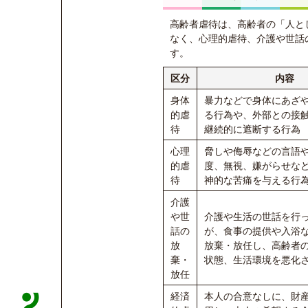
高齢者虐待は、高齢者の「人と
なく、心理的虐待、介護や世話
す。
区分
内容
身体
暴力などで身体にあざ
的虐
る行為や、外部との接
待
継続的に遮断する行為
心理
脅しや侮辱などの言語
的虐
度、無視、嫌がらせな
待
神的な苦痛を与える行
介護
や世
介護や生活の世話を行
話の
が、食事の提供や入浴
放
放棄・放任し、高齢者
棄・
状態、生活環境を悪化
放任
経済
本人の合意なしに、財