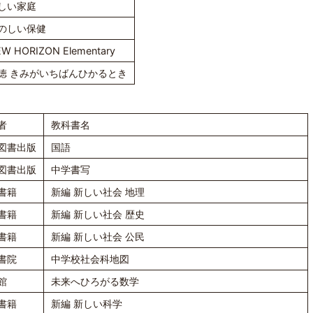
しい家庭
のしい保健
W HORIZON Elementary
徳 きみがいちばんひかるとき
者
教科書名
図書出版
国語
図書出版
中学書写
書籍
新編 新しい社会 地理
書籍
新編 新しい社会 歴史
書籍
新編 新しい社会 公民
書院
中学校社会科地図
館
未来へひろがる数学
書籍
新編 新しい科学