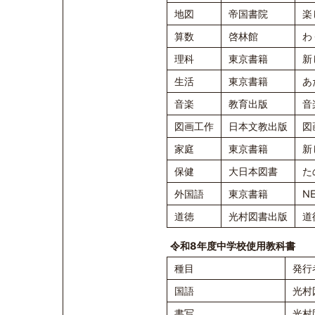
地図
帝国書院
楽
算数
啓林館
わ
理科
東京書籍
新
生活
東京書籍
あ
音楽
教育出版
音
図画工作
日本文教出版
図
家庭
東京書籍
新
保健
大日本図書
た
外国語
東京書籍
NE
道徳
光村図書出版
道
令和8年度中学校使用教科書
種目
発行
国語
光村
書写
光村