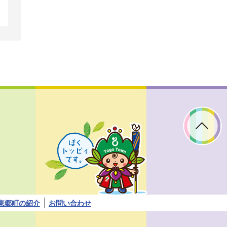
ぼ
く
ト
ッ
ピ
ィ
で
す。
東郷町の紹介
お問い合わせ