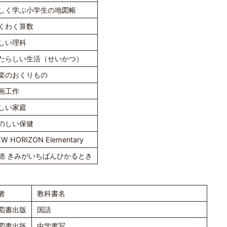
しく学ぶ小学生の地図帳
くわく算数
しい理科
たらしい生活（せいかつ）
楽のおくりもの
画工作
しい家庭
のしい保健
W HORIZON Elementary
徳 きみがいちばんひかるとき
者
教科書名
図書出版
国語
図書出版
中学書写