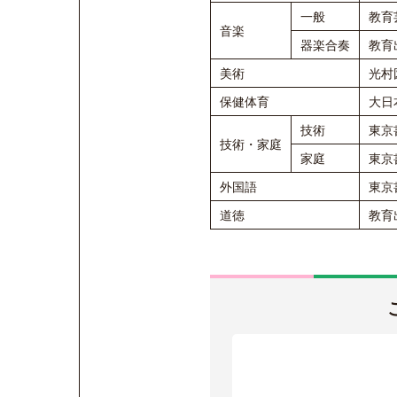
一般
教育
音楽
器楽合奏
教育
美術
光村
保健体育
大日
技術
東京
技術・家庭
家庭
東京
外国語
東京
道徳
教育