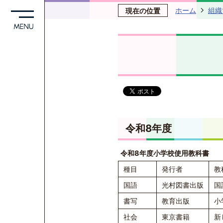
ホーム
組織
現在の位置
令和8年度
令和8年度小学校使用教科書
種目
発行者
教
国語
光村図書出版
国
書写
教育出版
小
社会
東京書籍
新