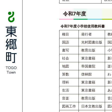
令和7年度
令和7年度小学校使用教科書
種目
発行者
教
国語
光村図書出版
国
書写
教育出版
小
社会
東京書籍
新
地図
帝国書院
楽
算数
啓林館
わ
理科
東京書籍
新
生活
東京書籍
あ
音楽
教育出版
音
図画工作
日本文教出版
図