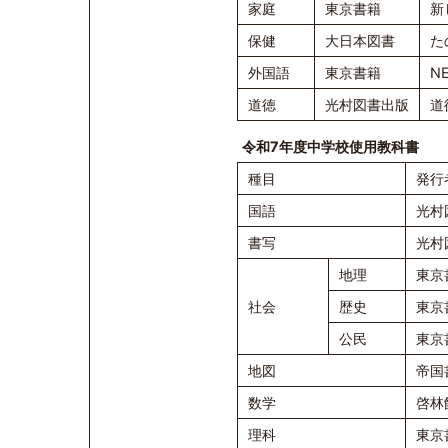
家庭
東京書籍
新
保健
大日本図書
た
外国語
東京書籍
NE
道徳
光村図書出版
道
令和7年度中学校使用教科書
種目
発行
国語
光村
書写
光村
地理
東京
社会
歴史
東京
公民
東京
地図
帝国
数学
啓林
理科
東京