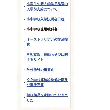
小学生の新入学学用品費の
入学前支給について
小中学校入学説明会日程
小中学校使用教科書
オーストラリアとの交流授
業
学習支援、運動あそびに関
するサイト
学校施設の耐震化
公立学校等施設整備計画及
び事後評価
学校備品を寄贈いただきま
した