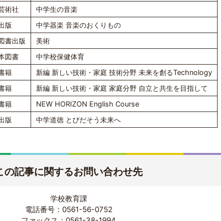
芸術社
中学生の音楽
出版
中学器楽 音楽のおくりもの
図書出版
美術
本図書
中学校保健体育
書籍
新編 新しい技術・家庭 技術分野 未来を創るTechnology
書籍
新編 新しい技術・家庭 家庭分野 自立と共生を目指して
書籍
NEW HORIZON English Course
出版
中学道徳 とびだそう未来へ
この記事に関するお問い合わせ先
学校教育課
電話番号：0561-56-0752
ファックス：0561-38-1994