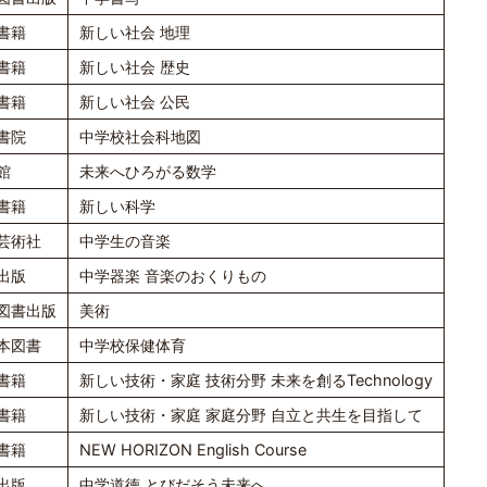
書籍
新しい社会 地理
書籍
新しい社会 歴史
書籍
新しい社会 公民
書院
中学校社会科地図
館
未来へひろがる数学
書籍
新しい科学
芸術社
中学生の音楽
出版
中学器楽 音楽のおくりもの
図書出版
美術
本図書
中学校保健体育
書籍
新しい技術・家庭 技術分野 未来を創るTechnology
書籍
新しい技術・家庭 家庭分野 自立と共生を目指して
書籍
NEW HORIZON English Course
出版
中学道徳 とびだそう未来へ