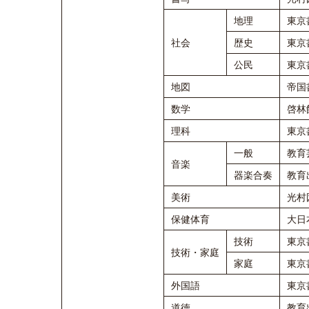
地理
東京
社会
歴史
東京
公民
東京
地図
帝国
数学
啓林
理科
東京
一般
教育
音楽
器楽合奏
教育
美術
光村
保健体育
大日
技術
東京
技術・家庭
家庭
東京
外国語
東京
道徳
教育