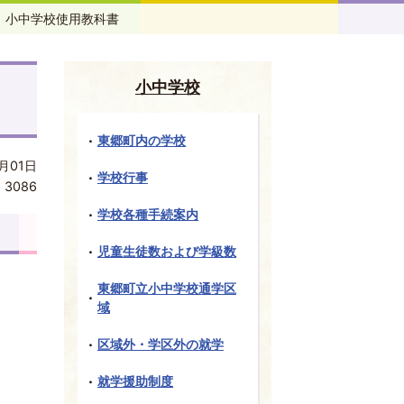
小中学校使用教科書
小中学校
東郷町内の学校
月01日
学校行事
:
3086
学校各種手続案内
児童生徒数および学級数
東郷町立小中学校通学区
域
区域外・学区外の就学
就学援助制度