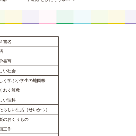
科書名
語
学書写
しい社会
しく学ぶ小学生の地図帳
くわく算数
しい理科
たらしい生活（せいかつ）
楽のおくりもの
画工作