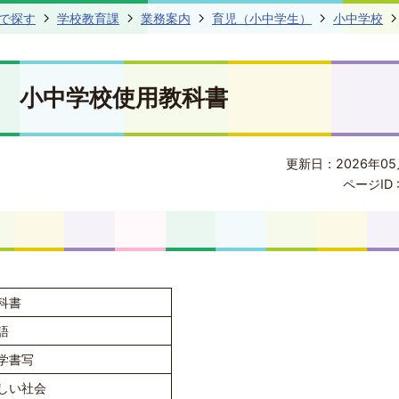
で探す
学校教育課
業務案内
育児（小中学生）
小中学校
小中学校使用教科書
更新日：2026年05
ページID 
科書
語
学書写
しい社会