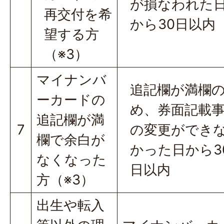
が損なわれた
再交付を希
から30日以内
望する方
（※3）
マイナンバ
追記欄が満欄
ーカードの
め、券面記載
追記欄が満
7
の変更ができ
欄で余白が
かった日から3
なくなった
日以内
方（※3）
出生や転入