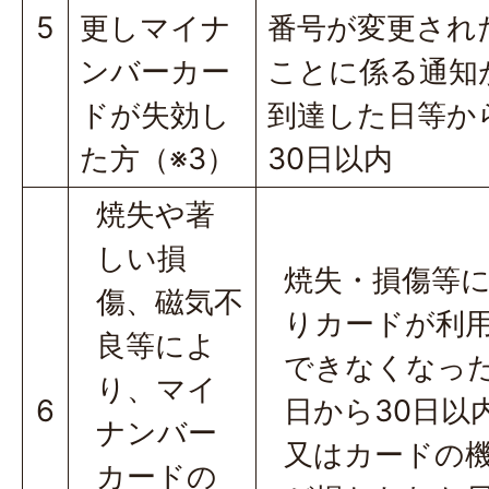
5
更しマイナ
番号が変更され
ンバーカー
ことに係る通知
ドが失効し
到達した日等か
た方（※3）
30日以内
焼失や著
しい損
焼失・損傷等
傷、磁気不
りカードが利
良等によ
できなくなっ
り、マイ
6
日から30日以
ナンバー
又はカードの
カードの