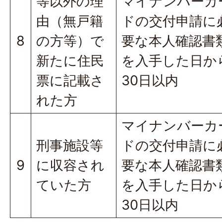
等以外の理
マイナンバーカ
由（無戸籍
ドの交付申請に
8
の方等）で
要な本人確認書
新たに住民
を入手した日か
票に記載さ
30日以内
れた方
マイナンバーカ
刑事施設等
ドの交付申請に
9
に収容され
要な本人確認書
ていた方
を入手した日か
30日以内