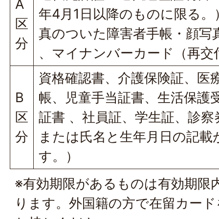
A
年4月1日以降のものに限る
区
真のついた障害者手帳・顔写
分
、マイナンバーカード（再交
資格確認書、介護保険証、医
B
帳、児童手当証書、生活保護
区
証書 、社員証、学生証、診察
分
または氏名と生年月日の記載
す。）
※有効期限があるものは有効期限
ります。外国籍の方で在留カード