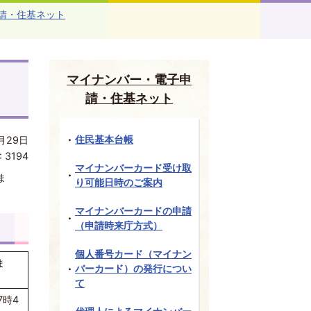
請・住基ネット
マイナンバー・電子申
請・住基ネット
住民基本台帳
月29日
:
3194
マイナンバーカード受け取
ま
り可能日時のご案内
マイナンバーカードの申請
（申請時来庁方式）
個人番号カード（マイナン
ま
バーカード）の発行につい
て
7時4