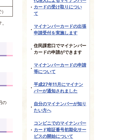
代理人によるマイナンバー
カードの受け取りについ
で）
て
す。
マイナンバーカードの出張
申請受付を実施します
住民課窓口でマイナンバー
カードの申請ができます
マイナンバーカードの申請
等について
平成27年11月にマイナン
バーが通知されました
円の
自分のマイナンバーが知り
たい方へ
コンビニでのマイナンバー
カード暗証番号初期化サー
ビスの開始について