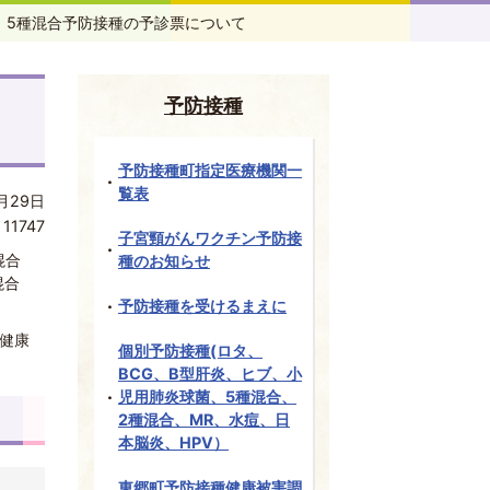
5種混合予防接種の予診票について
予防接種
予防接種町指定医療機関一
覧表
月29日
:
11747
子宮頸がんワクチン予防接
混合
種のお知らせ
混合
予防接種を受けるまえに
健康
個別予防接種(ロタ、
BCG、B型肝炎、ヒブ、小
児用肺炎球菌、5種混合、
2種混合、MR、水痘、日
本脳炎、HPV）
東郷町予防接種健康被害調