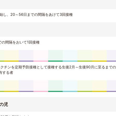
始し、20～56日までの間隔をあけて3回接種
での間隔をおいて1回接種
ワクチンを定期予防接種として接種する生後2月～生後90月に至るまで
有する者
の児