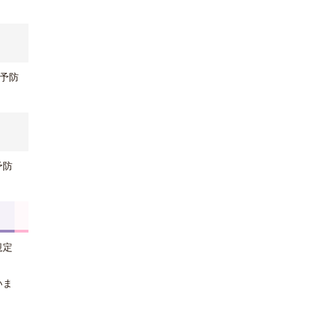
予防
予防
規定
いま