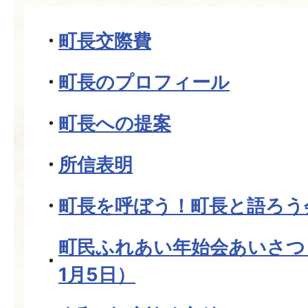
町長交際費
町長のプロフィール
町長への提案
所信表明
町長を呼ぼう！町長と語ろう
町民ふれあい年始会あいさつ
1月5日）