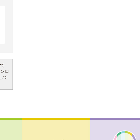
要で
ウンロ
して