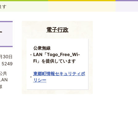
ます
電子行政
す
公衆無線
LAN「Togo_Free_Wi-
月30日
Fi」を提供しています
:
5249
公共
東郷町情報セキュリティポ
AN
リシー
ま