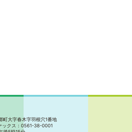
郡東郷町大字春木字羽根穴1番地
ァックス：0561-38-0001
午後5時15分