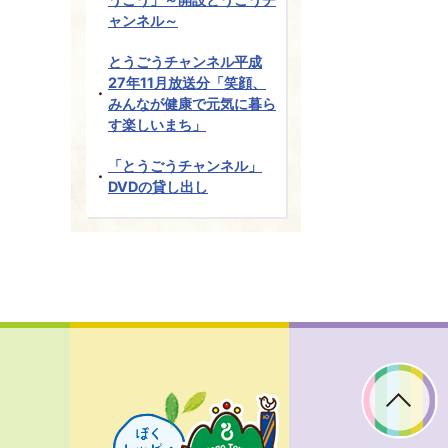
ャンネル～
とうごうチャンネル平成
27年11月放送分「笑顔、
みんなが健康で元気に暮ら
す楽しいまち」
「とうごうチャンネル」
DVDの貸し出し
ぼ
く
ト