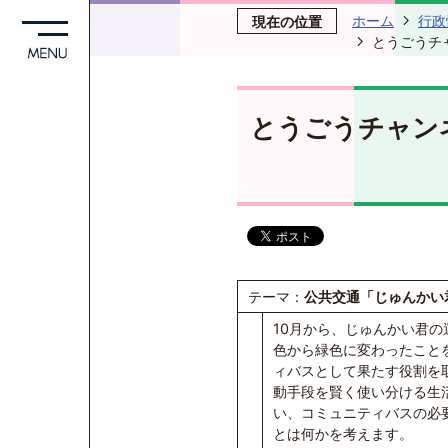
ホーム
行政
現在の位置
とうごうチ
とうごうチャン
テーマ：
公共交通「じゅんかい
10月から、じゅんかい君
色から緑色に変わったこと
ィバスとして果たす役割を
動手段を賢く使い分ける生
い、コミュニティバスの必
とは何かを考えます。