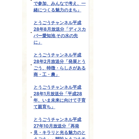
で参加、みんなで考え、一
緒につくる魅力のまち」
とうごうチャンネル平成
28年8月放送分「ディスカ
バー愛知池 その水の先
に」
とうごうチャンネル平成
28年2月放送分「発展とう
ごう、特徴・らしさがある
商・工・農」
とうごうチャンネル平成
28年1月放送分「平成28
年、いま未来に向けて子育
て親育ち」
とうごうチャンネル平成
27年10月放送分「再発
見・キラリと光る魅力のと
うごう」～開設とうごうチ