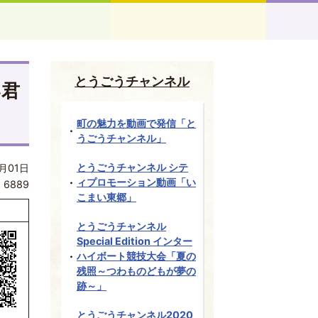
とうごうチャンネル
い君
町の魅力を動画で発信「と
うごうチャンネル」
とうごうチャンネル シテ
月01日
ィプロモーション動画「い
:
6889
こまい東郷」
とうごうチャンネル
Special Edition インター
ハイボート競技大会「夏の
残照～つわものどもが夢の
跡～」
とうごうチャンネル2020