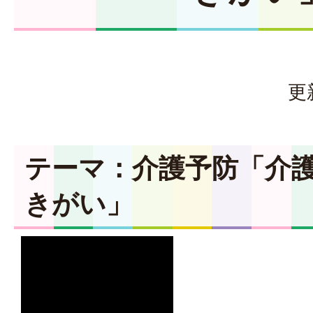
更
テーマ：介護予防「介
きがい」