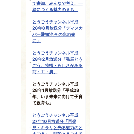
で参加、みんなで考え、一
緒につくる魅力のまち」
とうごうチャンネル平成
28年8月放送分「ディスカ
バー愛知池 その水の先
に」
とうごうチャンネル平成
28年2月放送分「発展とう
ごう、特徴・らしさがある
商・工・農」
とうごうチャンネル平成
28年1月放送分「平成28
年、いま未来に向けて子育
て親育ち」
とうごうチャンネル平成
27年10月放送分「再発
見・キラリと光る魅力のと
うごう」～開設とうごうチ