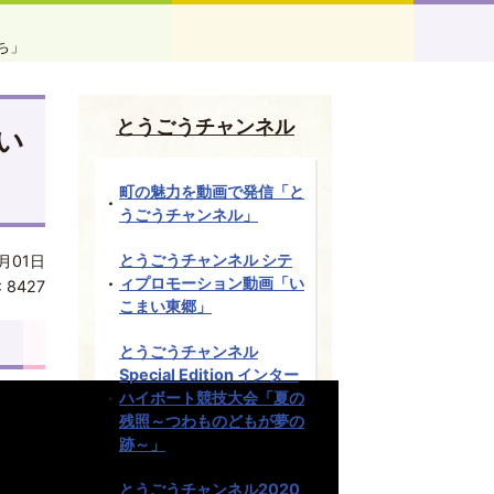
ち」
とうごうチャンネル
い
町の魅力を動画で発信「と
うごうチャンネル」
とうごうチャンネル シテ
月01日
ィプロモーション動画「い
:
8427
こまい東郷」
とうごうチャンネル
Special Edition インター
ハイボート競技大会「夏の
残照～つわものどもが夢の
跡～」
とうごうチャンネル2020