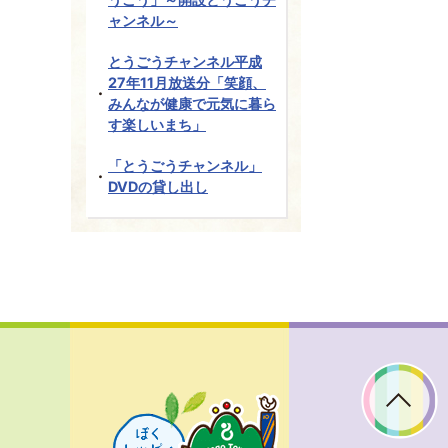
ャンネル～
とうごうチャンネル平成
27年11月放送分「笑顔、
みんなが健康で元気に暮ら
す楽しいまち」
「とうごうチャンネル」
DVDの貸し出し
ぼ
く
ト