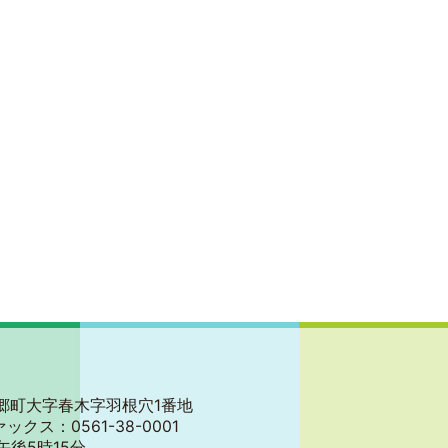
郡東郷町大字春木字羽根穴1番地
ァックス：0561-38-0001
午後5時15分