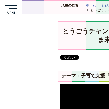
ホーム
行政
現在の位置
とうごうチ
とうごうチャン
ま
テーマ：子育て支援「