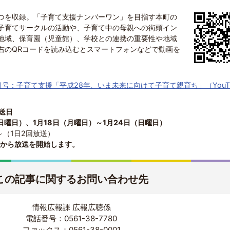
つを収録。「子育て支援ナンバーワン」を目指す本町の
子育てサークルの活動や、子育て中の母親への街頭イン
地域、保育園（児童館）、学校との連携の重要性や地域
右のQRコードを読み込むとスマートフォンなどで動画を
号：子育て支援「平成28年、いま未来に向けて子育て親育ち」（YouTu
放送日
日曜日）、1月18日（月曜日）～1月24日（日曜日）
～（1日2回放送）
日）から放送を開始します。
この記事に関するお問い合わせ先
情報広報課 広報広聴係
電話番号：0561-38-7780
ファックス：0561-38-0001