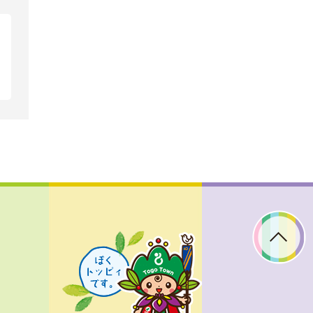
ぼ
く
ト
ッ
ピ
ィ