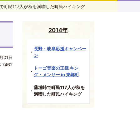
で町民117人が秋を満喫した町民ハイキング
2014年
長野・岐阜応援キャンペー
ン
月01日
:
7462
トーゴ音楽の王様 キン
グ・メンサー in 東郷町
薩埵峠で町民117人が秋を
満喫した町民ハイキング