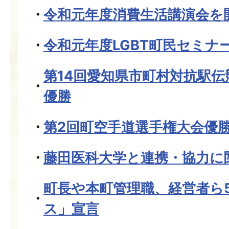
令和元年度消費生活講演会を
令和元年度LGBT町民セミナ
第14回愛知県市町村対抗駅
優勝
第2回町空手道選手権大会優
藤田医科大学と連携・協力に
町長や本町管理職、経営者ら
ス」宣言