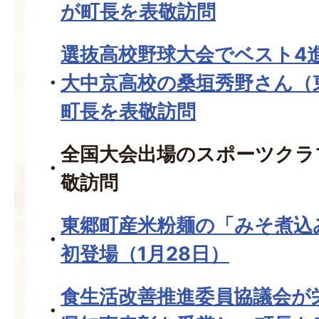
が町長を表敬訪問
選抜高校野球大会でベスト4
大中京高校の桑垣秀野さん（
町長を表敬訪問
全国大会出場のスポーツクラ
敬訪問
東郷町産米粉麺の「みそ煮込
初登場（1月28日）
食生活改善推進委員協議会が