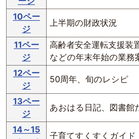
ージ
10ペー
上半期の財政状況
ジ
11ペー
高齢者安全運転支援装
ジ
などの年末年始の業務
12ペー
50周年、旬のレシピ
ジ
13ペー
あおはる日記、図書館
ジ
14～15
子育てすくすくガイド