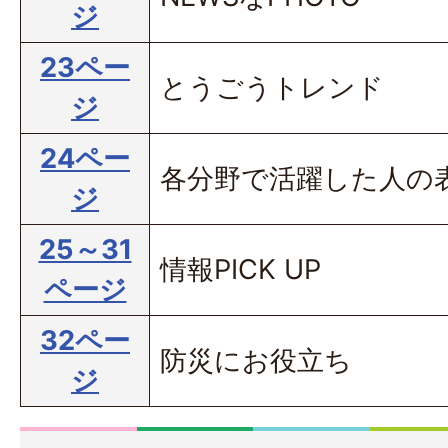
ジ
23ペー
とうごうトレンド
ジ
24ペー
各分野で活躍した人の
ジ
25～31
情報PICK UP
ページ
32ペー
防災にお役立ち
ジ