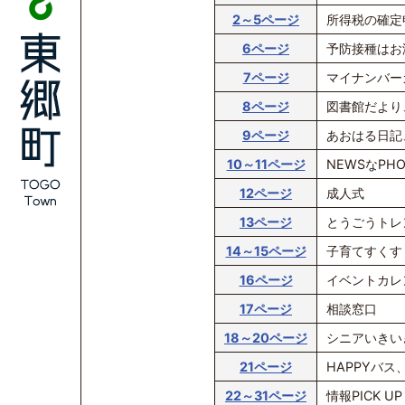
2～5ページ
所得税の確定
6ページ
予防接種はお
7ページ
マイナンバー
8ページ
図書館だより
9ページ
あおはる日記
10～11ページ
NEWSなPHO
12ページ
成人式
13ページ
とうごうトレ
14～15ページ
子育てすくす
16ページ
イベントカレ
17ページ
相談窓口
18～20ページ
シニアいきい
21ページ
HAPPYバ
22～31ページ
情報PICK UP