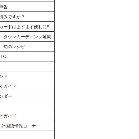
申告
済みですか？
カードはますます便利に‼
、タウンミーティング延期
、旬のレシピ
TO
ンド
くガイド
ンダー
きガイド
ス、外国語情報コーナー