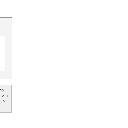
要で
ウンロ
して