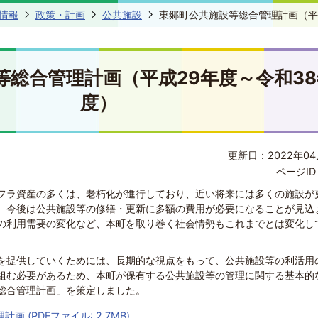
情報
政策・計画
公共施設
東郷町公共施設等総合管理計画（平
等総合管理計画（平成29年度～令和38
度）
更新日：2022年04
ページID 
フラ資産の多くは、老朽化が進行しており、近い将来には多くの施設が
、今後は公共施設等の修繕・更新に多額の費用が必要になることが見込
の利用需要の変化など、本町を取り巻く社会情勢もこれまでとは変化し
を提供していくためには、長期的な視点をもって、公共施設等の利活用
組む必要があるため、本町が保有する公共施設等の管理に関する基本的
総合管理計画」を策定しました。
 (PDFファイル: 2.7MB)