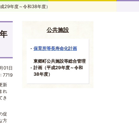
成29年度～令和38年度）
公共施設
年
保育所等長寿命化計画
東郷町公共施設等総合管理
計画（平成29年度～令和
月01日
38年度）
:
7719
更新
まれ
てき
の促
な方