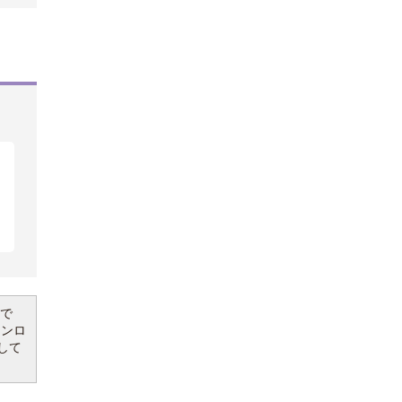
要で
ウンロ
して