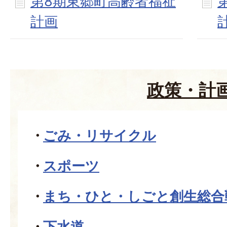
第8期東郷町高齢者福祉
計画
政策・計
ごみ・リサイクル
スポーツ
まち・ひと・しごと創生総合
下水道