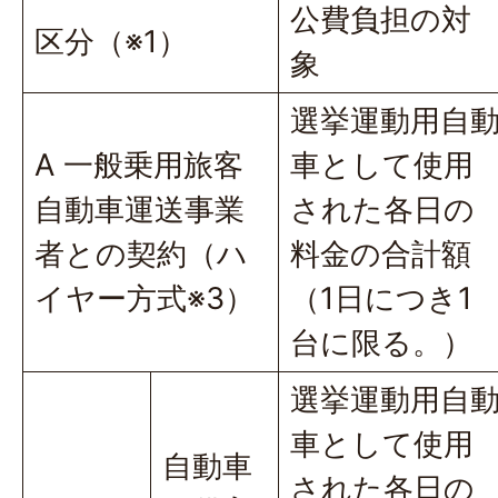
公費負担の対
区分（※1）
象
選挙運動用自
A 一般乗用旅客
車として使用
自動車運送事業
された各日の
者との契約（ハ
料金の合計額
イヤー方式※3）
（1日につき1
台に限る。）
選挙運動用自
車として使用
自動車
された各日の