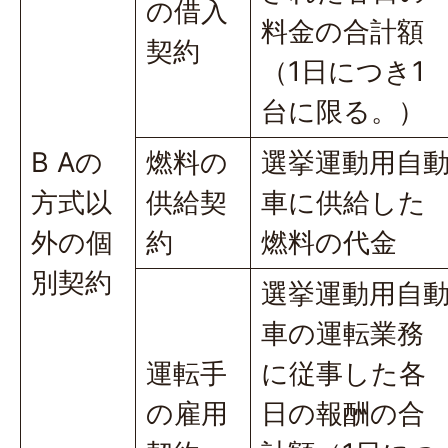
の借入
料金の合計額
契約
（1日につき1
台に限る。）
B Aの
燃料の
選挙運動用自
方式以
供給契
車に供給した
外の個
約
燃料の代金
別契約
選挙運動用自
車の運転業務
運転手
に従事した各
の雇用
日の報酬の合