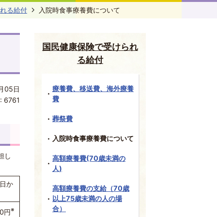
れる給付
入院時食事療養費について
国民健康保険で受けられ
る給付
療養費、移送費、海外療養
月05日
費
:
6761
葬祭費
入院時食事療養費について
担し
高額療養費(70歳未満の
人)
1日か
高額療養費の支給（70歳
以上75歳未満の人の場
合）
※
50円