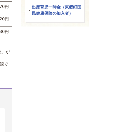
70円
出産育児一時金（東郷町国
民健康保険の加入者）
20円
30円
証」が
確認で