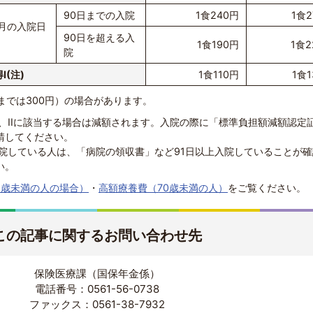
90日までの入院
1食240円
1食2
か月の入院日
90日を超える入
1食190円
1食2
院
I(注)
1食110円
1食1
日までは300円）の場合があります。
、IIに該当する場合は減額されます。入院の際に「標準負担額減額認定
請してください。
入院している人は、「病院の領収書」など91日以上入院していることが
い。
5歳未満の人の場合）
・
高額療養費（70歳未満の人）
をご覧ください。
この記事に関するお問い合わせ先
保険医療課（国保年金係）
電話番号：0561-56-0738
ファックス：0561-38-7932