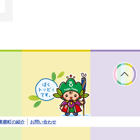
ぼ
く
ト
ッ
ピ
ィ
で
す。
東郷町の紹介
お問い合わせ