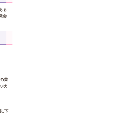
ある
機会
他の業
の状
額以下