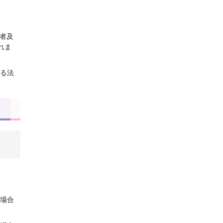
者及
れま
する法
る場合