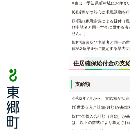
※表は、愛知県町村域にお住まい
(6)誠実かつ熱心に求職活動を
(7)国の雇用施策による貸付
び申請者と同一世帯に属する者
せん。）
(8)申請者及び申請者と同一
律第2条第6号に規定する暴力
住居確保給付金の支
支給額
令和2年7月から、支給額が拡
(1)世帯収入合計額(月額)が
(2)世帯収入合計額（月額）
は、以下の数式により算定され