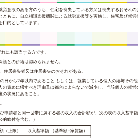
就労意欲のある方のうち、住宅を喪失している方又は喪失するおそれの
とともに、自立相談支援機関による就労支援等を実施し、住宅及び就労
を目的としています。
ずれにも該当する方です。
保護との併給は認められません。
し、住居喪失者又は住居喪失のおそれがある。
業の日から2年以内であること もしくは、就業している個人の給与その
人の責めに帰すべき理由又は都合によらないで減少し、当該個人の就労
度の状況にあること。
と。
者及び申請者と同一世帯に属する者の収入の合計額が、次の表の収入基準
公的給付を含む。）
額（上限）
収入基準額 （基準額+家賃額）