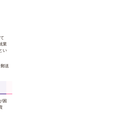
いて
就業
とい
、郵送
が困
資