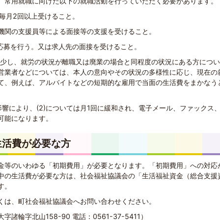
、常用就職に向けた以下の就職活動を行っていただく必要があります。
を毎月2回以上受けること。
援機関の支援員等による面接等の支援を受けること。
の応募を行う。又は求人先の面接を受けること。
が減少し、就労の状況が離職又は廃業の場合と同程度の状況にある方につ
営業者などについては、本人の意向やその状況の多様性に応じ、現在の
て、例えば、アルバイトなどの短期的な雇用で当面の生活費をまかなう
響により、(2)については月1回に緩和され、電子メール、ファックス
可能になります。
生活費が必要な方
金等のいわゆる「初期費用」が必要となります。「初期費用」への対応
中の生活費が必要な方は、社会福祉協議会の「生活福祉資金（総合支援
す。
くは、町社会福祉協議会へお問い合わせください。
輪字北山158-90 電話：0561-37-5411）