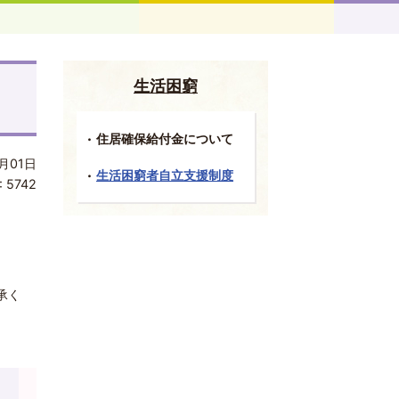
生活困窮
住居確保給付金について
月01日
生活困窮者自立支援制度
:
5742
承く