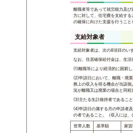
離職者等であって就労能力及び
方に対して、住宅費を支給する
の確保に向けた支援を行うこと
支給対象者
支給対象者は、次の8項目のい
なお、住居確保給付金は、生活
(1)離職等により経済的に困窮
(2)申請日において、離職・廃
務上の収入を得る機会が当該個
況が離職又は廃業の場合と同程
(3)主たる生計維持者であるこ
(4)申請日の属する月の申請
の者であること。（収入には、
世帯人数
基準額
家賃