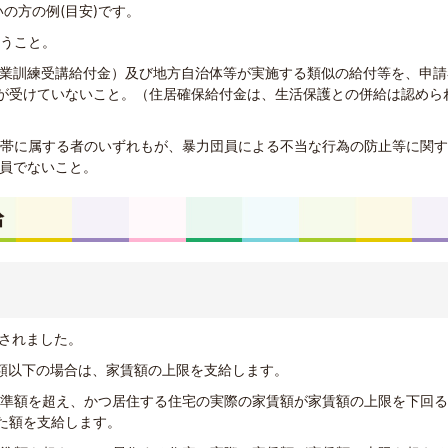
の方の例(目安)です。
行うこと。
（職業訓練受講給付金）及び地方自治体等が実施する類似の給付等を、申請
が受けていないこと。（住居確保給付金は、生活保護との併給は認めら
の世帯に属する者のいずれもが、暴力団員による不当な行為の防止等に関
団員でないこと。
給
充されました。
基準額以下の場合は、家賃額の上限を支給します。
が基準額を超え、かつ居住する住宅の実際の家賃額が家賃額の上限を下回
た額を支給します。