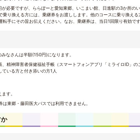
0円が必要ですが、ららぽーと愛知東郷、いこまい館、日進駅の3か所の
で乗り換える方には、乗継券をお渡しします。他のコースに乗り換える
運転手にその旨お伝えください。なお、乗継券は、当日1回限り有効で
のみなさんは半額(150円)になります。
帳、精神障害者保健福祉手帳（スマートフォンアプリ「ミライロID」の
している方と付き添いの方1人
使えます。
券は東郷・藤田医大バスでは利用できません。
すか