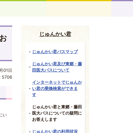
じゅんかい君
お
じゅんかい君バスマップ
じゅんかい君及び東郷・藤
田医大バスについて
月01日
:
5706
インターネットでじゅんか
い君の乗換検索ができま
す
じゅんかい君と東郷・藤田
医大バスについての疑問に
にい
お答えします
じゅんかい君の利用状況