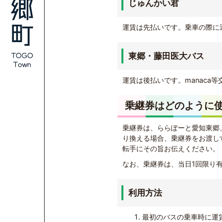
じゅんかい君
運賃は先払いです。乗車の際に
東郷・藤田医大バス
運賃は後払いです。manaca等
乗継券はどのように
乗継券は、ららぽーと愛知東郷
り換える場合、乗継券をお渡し
転手にその旨お伝えください。
なお、乗継券は、当日1回限り
利用方法
最初のバスの乗車時に運