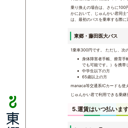
乗り換えの場合は、さらに10
かにおいて、じゅんかい君同士
は、最初のバスを乗車する際に
東郷・藤田医大バス
1乗車300円です。 ただし、次
身体障害者手帳、療育手
でも可能です。）を携帯
中学生以下の方
65歳以上の方
manaca等交通系ICカードも
じゅんかい君で利用できる乗継
5.運賃はいつ払いま