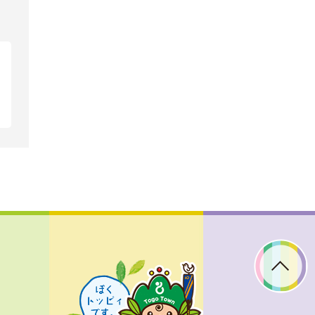
ぼ
く
ト
ッ