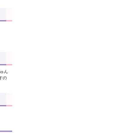
じゅん
すの