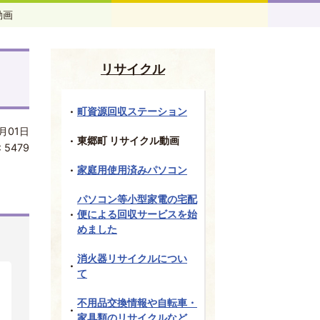
動画
リサイクル
町資源回収ステーション
月01日
東郷町 リサイクル動画
:
5479
家庭用使用済みパソコン
パソコン等小型家電の宅配
便による回収サービスを始
めました
消火器リサイクルについ
て
不用品交換情報や自転車・
家具類のリサイクルなど