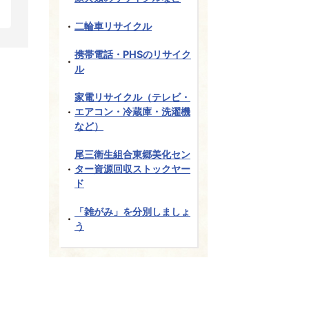
二輪車リサイクル
携帯電話・PHSのリサイク
ル
家電リサイクル（テレビ・
エアコン・冷蔵庫・洗濯機
など）
尾三衛生組合東郷美化セン
ター資源回収ストックヤー
ド
「雑がみ」を分別しましょ
う