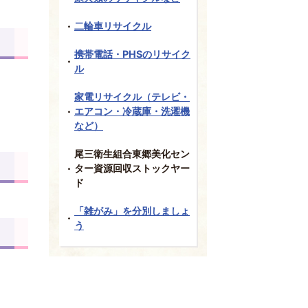
二輪車リサイクル
携帯電話・PHSのリサイク
ル
家電リサイクル（テレビ・
エアコン・冷蔵庫・洗濯機
など）
尾三衛生組合東郷美化セン
ター資源回収ストックヤー
ド
「雑がみ」を分別しましょ
う