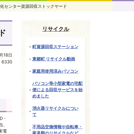
化センター資源回収ストックヤード
リサイクル
ド
町資源回収ステーション
月18日
東郷町 リサイクル動画
:
6330
家庭用使用済みパソコン
パソコン等小型家電の宅配
便による回収サービスを始
めました
消火器リサイクルについ
て
D・
缶、
不用品交換情報や自転車・
家電
家具類のリサイクルなど