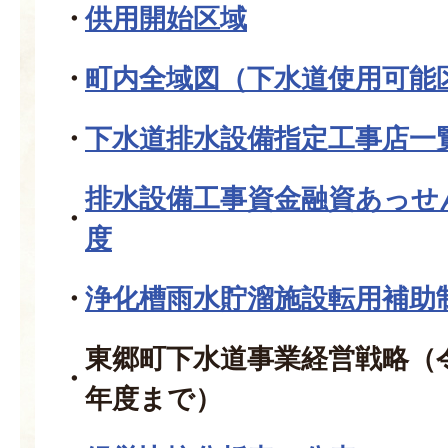
供用開始区域
町内全域図（下水道使用可能
下水道排水設備指定工事店一
排水設備工事資金融資あっせ
度
浄化槽雨水貯溜施設転用補助
東郷町下水道事業経営戦略（
年度まで）