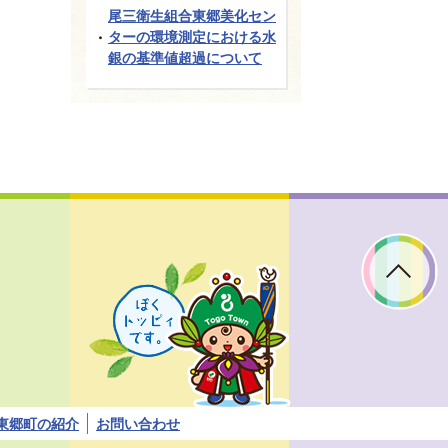
尾三衛生組合東郷美化セン
ターの環境測定における水
銀の基準値超過について
ぼ
く
ト
ッ
ピ
ィ
で
す。
東郷町の紹介
お問い合わせ