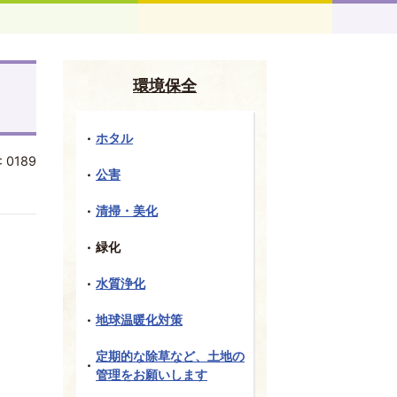
環境保全
ホタル
:
0189
公害
清掃・美化
緑化
水質浄化
地球温暖化対策
定期的な除草など、土地の
管理をお願いします