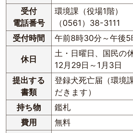
受付
環境課（役場1階）
電話番号
（0561）38-3111
受付時間
午前8時30分～午後5
土・日曜日、国民の
休日
12月29日～1月3日
提出する
登録犬死亡届（環境
書類
だきます）
持ち物
鑑札
費用
無料