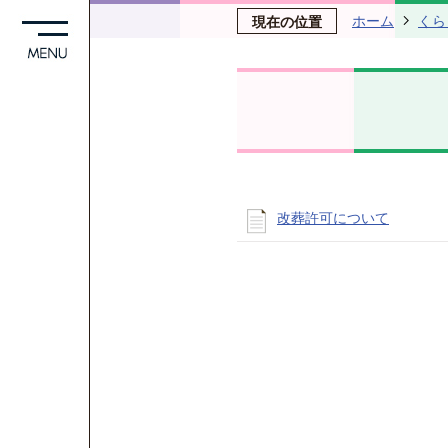
ホーム
くら
現在の位置
改葬許可について