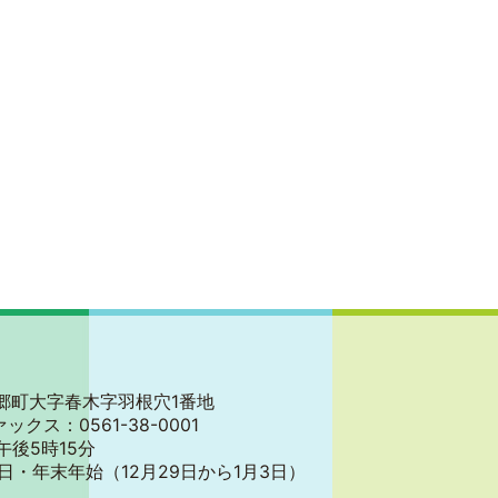
郡東郷町大字春木字羽根穴1番地
ァックス：0561-38-0001
午後5時15分
日・年末年始
（12月29日から1月3日）