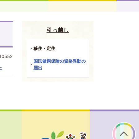
引っ越し
移住・定住
10552
国民健康保険の資格異動の
た
届出
ぼ