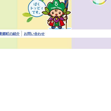
く
ト
ッ
ピ
ィ
で
す。
東郷町の紹介
お問い合わせ