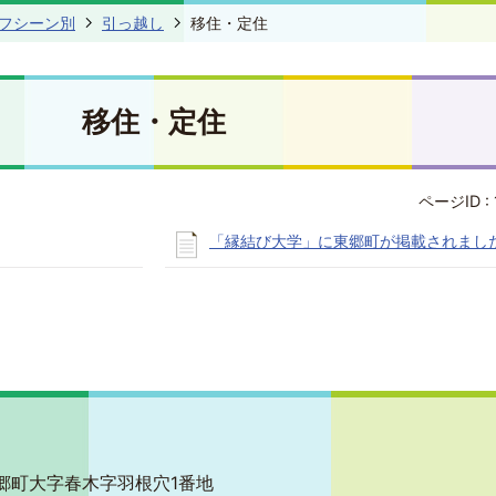
フシーン別
引っ越し
移住・定住
移住・定住
ページID :
「縁結び大学」に東郷町が掲載されまし
郡東郷町大字春木字羽根穴1番地