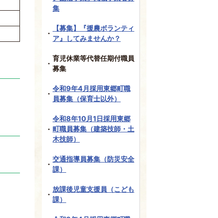
集
【募集】『援農ボランティ
ア』してみませんか？
育児休業等代替任期付職員
募集
令和9年4月採用東郷町職
員募集（保育士以外）
令和8年10月1日採用東郷
町職員募集（建築技師・土
木技師）
交通指導員募集（防災安全
課）
放課後児童支援員（こども
課）