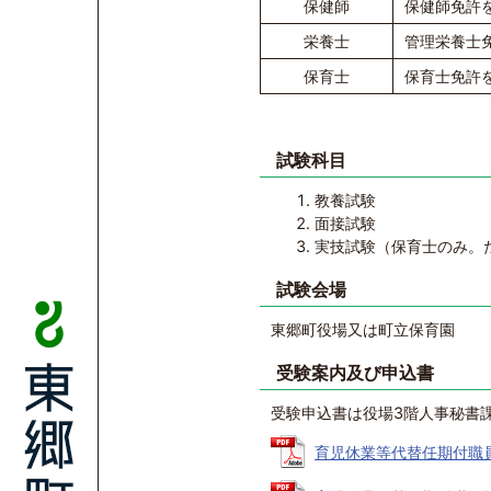
保健師
保健師免許
栄養士
管理栄養士
保育士
保育士免許
試験科目
教養試験
面接試験
実技試験（保育士のみ。
試験会場
東郷町役場又は町立保育園
受験案内及び申込書
受験申込書は役場3階人事秘書
育児休業等代替任期付職員採用