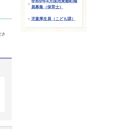
令和9年4月採用東郷町職
員募集（保育士）
児童厚生員（こども課）
ださ