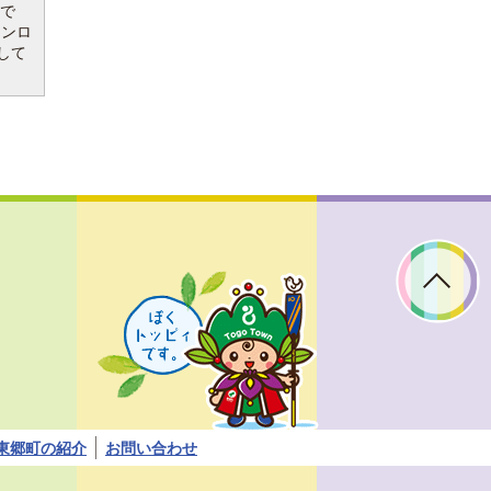
要で
ウンロ
して
ぼ
く
ト
ッ
ピ
ィ
で
す。
東郷町の紹介
お問い合わせ