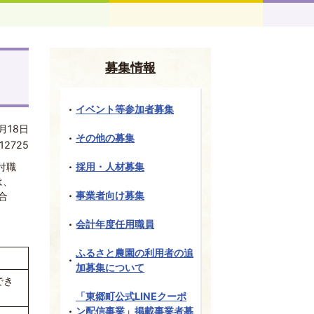
募集情報
イベント等参加者募集
月18日
その他の募集
12725
付職
採用・人材募集
は、
事業者向け募集
合
会計年度任用職員
ふるさと農園の利用者の追
加募集について
でき
「東郷町公式LINEクーポ
ン配信事業」掲載事業者募