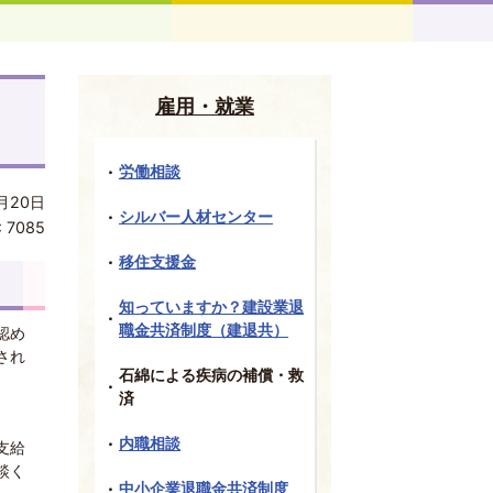
雇用・就業
労働相談
月20日
シルバー人材センター
:
7085
移住支援金
知っていますか？建設業退
職金共済制度（建退共）
認め
され
石綿による疾病の補償・救
済
内職相談
支給
談く
中小企業退職金共済制度