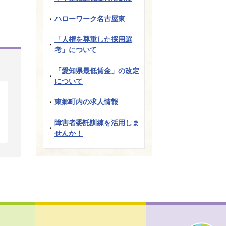
ハローワーク名古屋東
「人権を尊重した採用選
考」について
「愛知県最低賃金」の改定
について
東郷町内の求人情報
障害者委託訓練を活用しま
せんか！