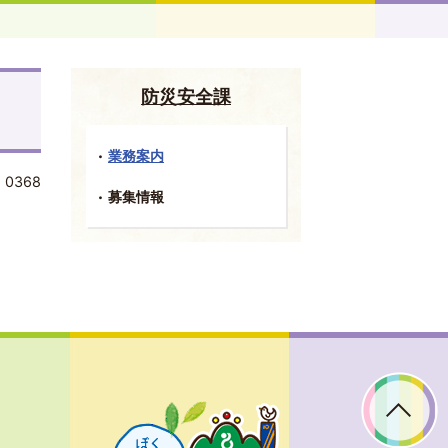
防災安全課
業務案内
:
0368
募集情報
ぼ
く