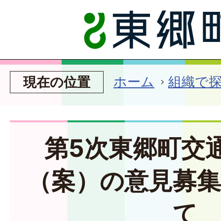
ホーム
組織で
現在の位置
第5次東郷町交
（案）の意見募
て