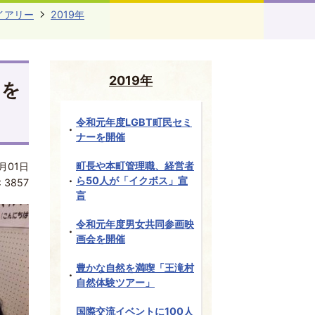
イアリー
2019年
2019年
スを
令和元年度LGBT町民セミ
ナーを開催
町長や本町管理職、経営者
月01日
ら50人が「イクボス」宣
:
3857
言
令和元年度男女共同参画映
画会を開催
豊かな自然を満喫「王滝村
自然体験ツアー」
国際交流イベントに100人