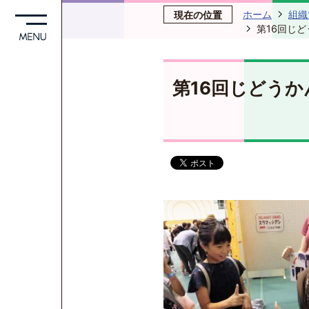
ホーム
組織
現在の位置
第16回じ
第16回じどう