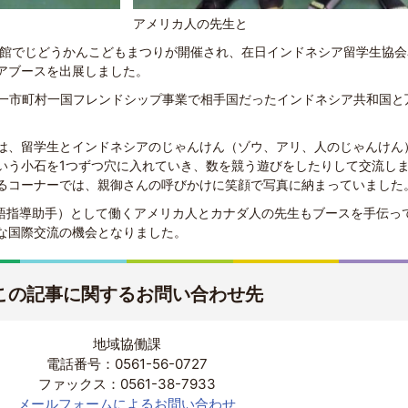
アメリカ人の先生と
育館でじどうかんこどもまつりが開催され、在日インドネシア留学生協会
アブースを出展しました。
博一市町村一国フレンドシップ事業で相手国だったインドネシア共和国と
は、留学生とインドネシアのじゃんけん（ゾウ、アリ、人のじゃんけん
いう小石を1つずつ穴に入れていき、数を競う遊びをしたりして交流し
るコーナーでは、親御さんの呼びかけに笑顔で写真に納まっていました
国語指導助手）として働くアメリカ人とカナダ人の先生もブースを手伝っ
な国際交流の機会となりました。
この記事に関するお問い合わせ先
地域協働課
電話番号：0561-56-0727
ファックス：0561-38-7933
メールフォームによるお問い合わせ