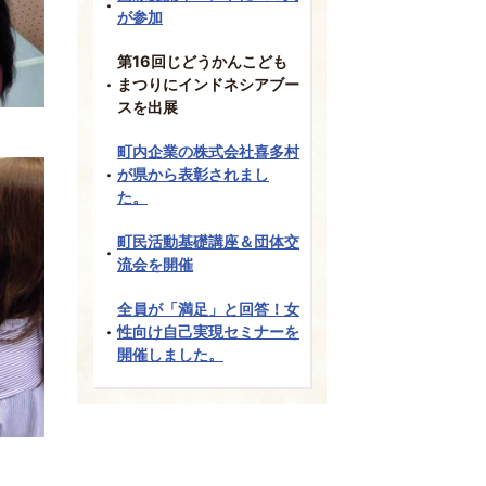
が参加
第16回じどうかんこども
まつりにインドネシアブー
スを出展
町内企業の株式会社喜多村
が県から表彰されまし
た。
町民活動基礎講座＆団体交
流会を開催
全員が「満足」と回答！女
性向け自己実現セミナーを
開催しました。