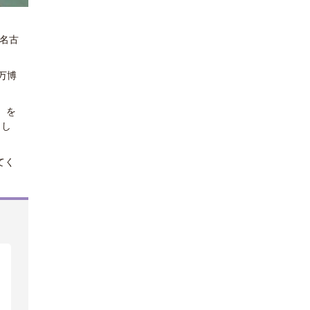
名古
万博
）を
まし
。
てく