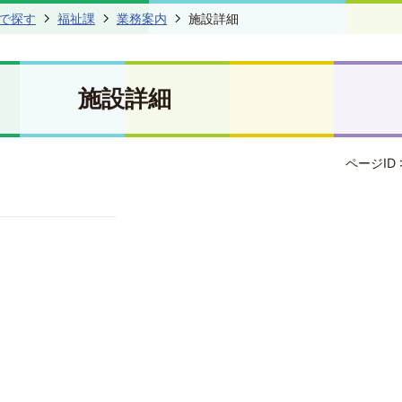
で探す
福祉課
業務案内
施設詳細
施設詳細
ページID 