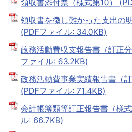
領収書添付票（様式第10） (PDF
領収書を徴し難かった支出の明
(PDFファイル: 34.0KB)
政務活動費収支報告書（訂正分）
ファイル: 63.2KB)
政務活動費事業実績報告書（訂
(PDFファイル: 71.4KB)
会計帳簿類等訂正報告書（様式第
ル: 66.7KB)