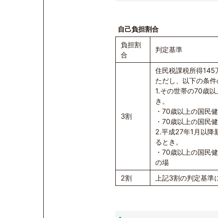
自己負担割合
負担割
判定基準
合
住民税課税所得14
ただし、以下の条件
1.その世帯の70
き。
・70歳以上の国民健
3割
・70歳以上の国民健
2.平成27年1月
るとき。
・70歳以上の国民
の場
2割
上記3割の判定基準