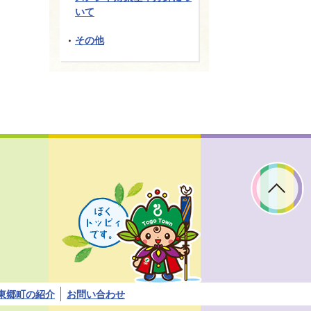
いて
その他
ぼ
く
ト
ッ
ピ
ィ
で
す。
東郷町の紹介
お問い合わせ