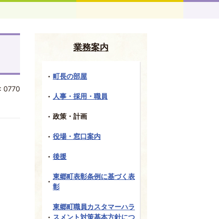
業務案内
町長の部屋
:
0770
人事・採用・職員
政策・計画
役場・窓口案内
後援
東郷町表彰条例に基づく表
彰
東郷町職員カスタマーハラ
スメント対策基本方針につ