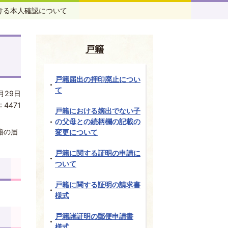
ける本人確認について
戸籍
戸籍届出の押印廃止につい
て
月29日
:
4471
戸籍における嫡出でない子
の父母との続柄欄の記載の
籍の届
変更について
戸籍に関する証明の申請に
ついて
戸籍に関する証明の請求書
様式
戸籍諸証明の郵便申請書
様式