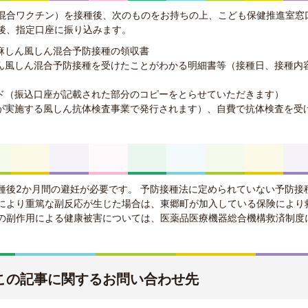
混合ワクチン）を接種後、次のものをお持ちの上、こども保健推進室窓
後、指定口座に振り込みます。
麻しん風しん混合予防接種の領収書
ん風しん混合予防接種を受けたことがわかる明細書等（接種日、接種内
ド（振込口座が記載された部分のコピーをとらせていただきます）
が実施する風しん抗体検査事業で発行されます）、自費で抗体検査を受
種後2か月間の避妊が必要です。 予防接種法に定められていない予防接
により重篤な副反応が生じた場合は、東郷町が加入している保険により
の副作用による健康被害については、医薬品医療機器総合機構救済制度
この記事に関するお問い合わせ先