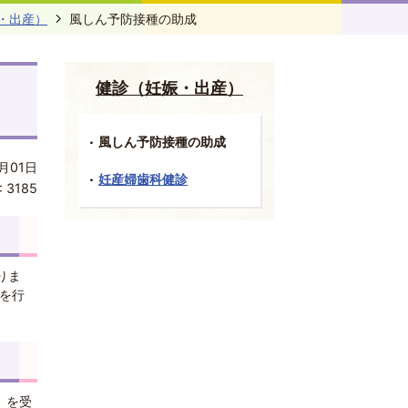
・出産）
風しん予防接種の助成
健診（妊娠・出産）
風しん予防接種の助成
月01日
妊産婦歯科健診
:
3185
りま
を行
）を受