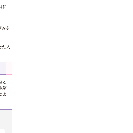
口に
容が分
けた人
種と
救済
によ