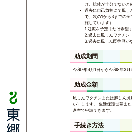
け、抗体が十分でないと
過去に自己負担にて風し
で、次の1から3までの
施しています）
1.妊娠を予定または希望
2.過去に風しんワクチ
3.過去に風しん既往歴が
助成期間
令和7年4月1日から令和8年3月
助成金額
風しんワクチンまたは麻しん風し
い）します。 生活保護世帯ま
進室で申請できます。
手続き方法