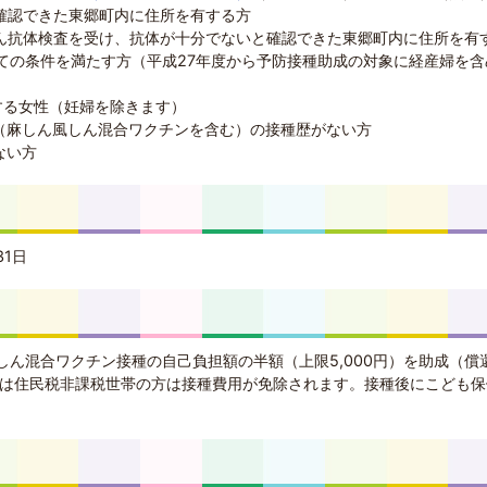
確認できた東郷町内に住所を有する方
ん抗体検査を受け、抗体が十分でないと確認できた東郷町内に住所を有
全ての条件を満たす方（平成27年度から予防接種助成の対象に経産婦を含
する女性（妊婦を除きます）
ン（麻しん風しん混合ワクチンを含む）の接種歴がない方
ない方
31日
ん混合ワクチン接種の自己負担額の半額（上限5,000円）を助成（償
たは住民税非課税世帯の方は接種費用が免除されます。接種後にこども保