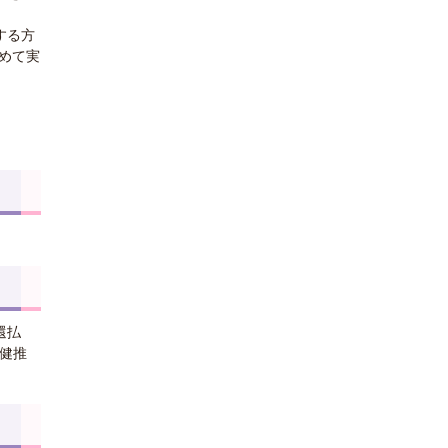
する方
めて実
還払
健推