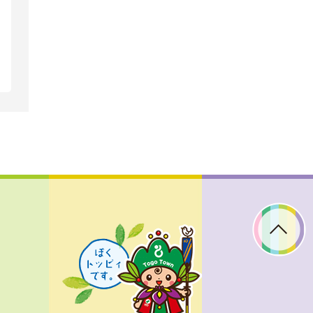
ぼ
く
ト
ッ
ピ
ィ