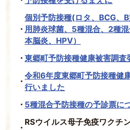
予防接種を受けるまえに
個別予防接種(ロタ、BCG、
用肺炎球菌、5種混合、2種混
本脳炎、HPV）
東郷町予防接種健康被害調査
令和6年度東郷町予防接種健
行いました
5種混合予防接種の予診票に
RSウイルス母子免疫ワクチ