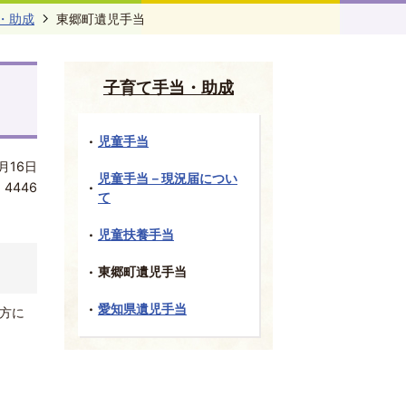
・助成
東郷町遺児手当
子育て手当・助成
児童手当
月16日
児童手当－現況届につい
:
4446
て
児童扶養手当
東郷町遺児手当
愛知県遺児手当
方に