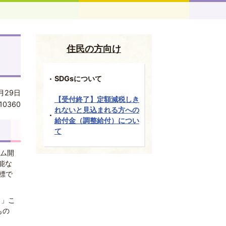
住民の方向け
SDGsについて
月29日
【受付終了】定額減税しき
10360
れないと見込まれる方への
給付金（調整給付）につい
て
アム開
能な
標で
）」こ
もの