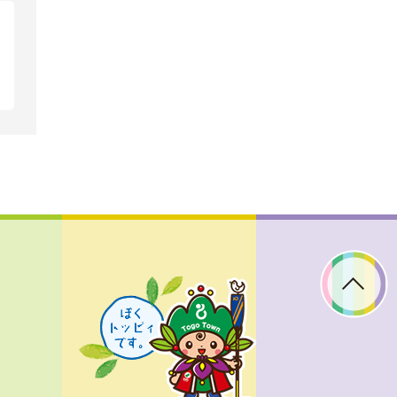
ぼ
く
ト
ッ
ピ
ィ
で