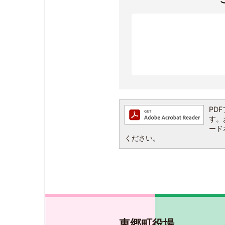
PDF
す。お
ード
ください。
東郷町役場