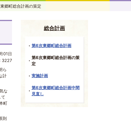
次東郷町総合計画の策定
総合計画
第6次東郷町総合計画
月01日
第6次東郷町総合計画の策
:
3227
定
明ら
な計
実施計画
第6次東郷町総合計画中間
気な
見直し
して
本町
原則