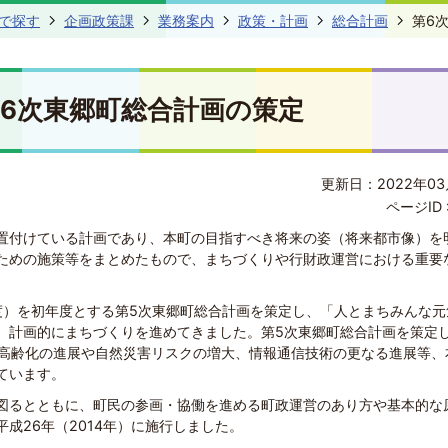
で探す
企画政策課
業務案内
政策・計画
総合計画
第6
6次東郷町総合計画の策定
更新日：2022年03
ページID 
置付けている計画であり、本町の目指すべき将来の姿（将来都市像）を
ための施策等をまとめたもので、まちづくりや行財政運営における重要
年度）を初年度とする第5次東郷町総合計画を策定し、「人とまちみんな元
、計画的にまちづくりを進めてきました。第5次東郷町総合計画を策定
子高齢化の進展や自然災害リスクの増大、情報通信技術の更なる進展等、
ています。
図るとともに、町民の参画・協働を進める町政運営のあり方や基本的な
成26年（2014年）に施行しました。